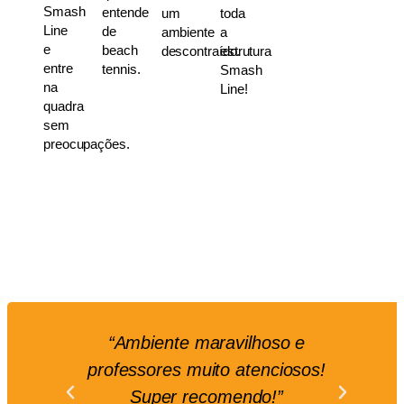
Smash
entende
um
toda
Line
de
ambiente
a
e
beach
descontraído.
estrutura
entre
tennis.
Smash
na
Line!
quadra
sem
preocupações.
“Ambiente maravilhoso e
“Es
professores muito atenciosos!
Super recomendo!”
a