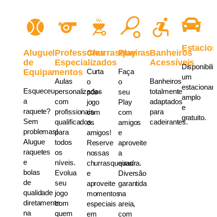
Estacio
Aluguel
Professores
Churrasqueiras
Play
Banheiros
de
Especializados
Acessíveis
Disponibil
Equipamentos
Curta
Faça
um
Aulas
Banheiros
o
o
estacionam
Esqueceu
personalizadas
totalmente
pós-
seu
amplo
a
com
adaptados
jogo
Play
e
raquete?
profissionais
para
com
com
gratuito.
Sem
qualificados
cadeirantes.
os
amigos
problemas!
para
amigos!
e
Alugue
todos
Reserve
aproveite
raquetes
os
nossas
a
e
níveis.
churrasqueiras
quadra.
bolas
Evolua
e
Diversão
de
seu
aproveite
garantida
qualidade
jogo
momentos
na
diretamente
com
especiais
areia,
na
quem
em
com